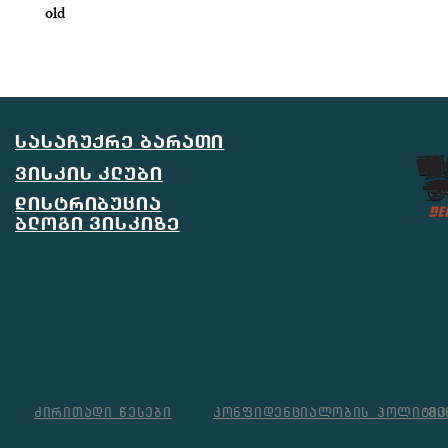
old
სასაჩუქრე ბარათი
ვისკის კლუბი
დისტრიბუცია
ბლოგი ვისკიზე
ძირითადი წესები
კონფიდენციალობის პოლიტიკ
მი