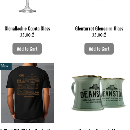
Quick View
Quick View
Glenallachie Copita Glass
Glenturret Glencairn Glass
Price
Price
35,00 ₾
35,00 ₾
Add to Cart
Add to Cart
New