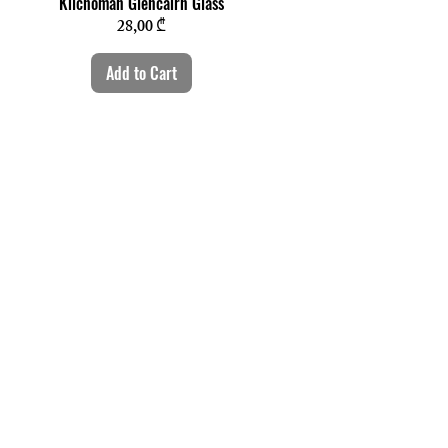
Quick View
Kilchoman Glencairn Glass
Price
28,00 ₾
Add to Cart