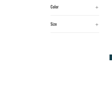
28 ₾
65 ₾
Color
Size
Large
Medium
Small
XL