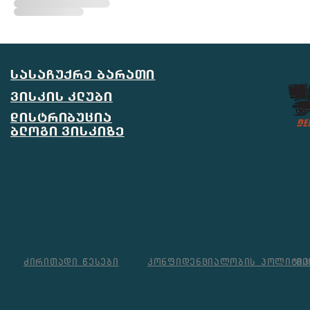
სასაჩუქრე ბარათი
ვისკის კლუბი
დისტრიბუცია
ბლოგი ვისკიზე
ძირითადი წესები
კონფიდენციალობის პოლიტიკ
მი