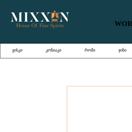
WORL
WORL
ვისკი
კონიაკი
რომი
ჯინი