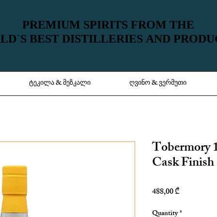
PREMIUM SPIRITS FROM THE
PREMIUM SPIRITS FROM THE
D`S BEST DISTILLERIES AND PROD
D`S BEST DISTILLERIES AND PROD
ტეკილა & მეზკალი
ღვინო & ვერმუთი
Tobermory 
Cask Finish
Price
488,00 ₾
Quantity
*