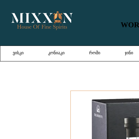
WORL
WORL
ვისკი
კონიაკი
რომი
ჯინი