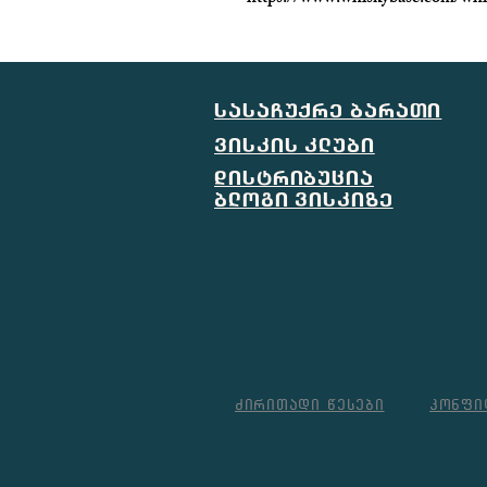
სასაჩუქრე ბარათი
ვისკის კლუბი
დისტრიბუცია
ბლოგი ვისკიზე
ძირითადი წესები
კონფი