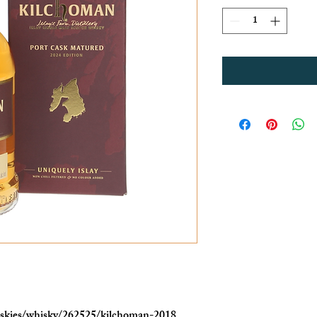
skies/whisky/262525/kilchoman-2018