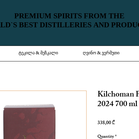
PREMIUM SPIRITS FROM THE
PREMIUM SPIRITS FROM THE
D`S BEST DISTILLERIES AND PROD
D`S BEST DISTILLERIES AND PROD
ტეკილა & მეზკალი
ღვინო & ვერმუთი
Kilchoman 
2024 700 ml
Price
338,00 ₾
Quantity
*