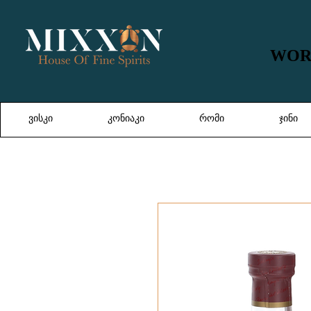
WORL
WORL
ვისკი
კონიაკი
რომი
ჯინი