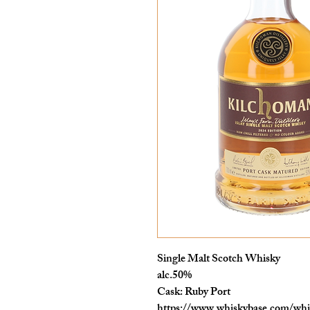
Single Malt Scotch Whisky
alc.50%
Cask: Ruby Port
https://www.whiskybase.com/whi