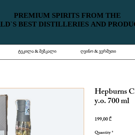
PREMIUM SPIRITS FROM THE
PREMIUM SPIRITS FROM THE
D`S BEST DISTILLERIES AND PROD
D`S BEST DISTILLERIES AND PROD
ტეკილა & მეზკალი
ღვინო & ვერმუთი
Hepburns C
y.o. 700 ml
Price
199,00 ₾
Quantity
*