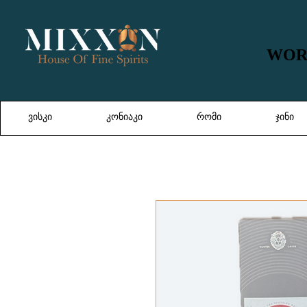
WORL
WORL
ვისკი
კონიაკი
რომი
ჯინი