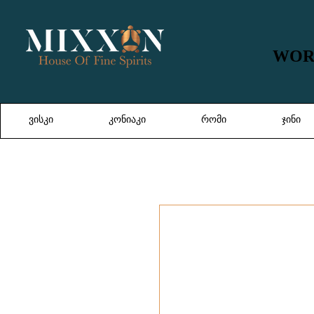
WORL
WORL
ვისკი
კონიაკი
რომი
ჯინი